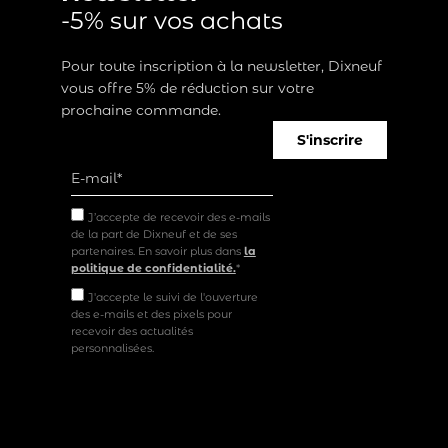
-5% sur vos achats
Pour toute inscription à la newsletter, Dixneuf
vous offre 5% de réduction sur votre
prochaine commande.
S'inscrire
J’accepte de recevoir des e-mails
de la part de Dixneuf et de ses
partenaires. En savoir plus dans
la
politique de confidentialité.
*
J'accepte le suivi de l'ouverture
des e-mails et des pixels pour
recevoir des actualités
personnalisées.