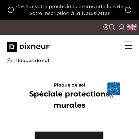
Aller
-5% sur votre prochaine commande lors de
ats
Expé
au
votre inscription à la Newsletter
contenu
Plaques de sol
Plaque de sol
Spéciale protections
murales