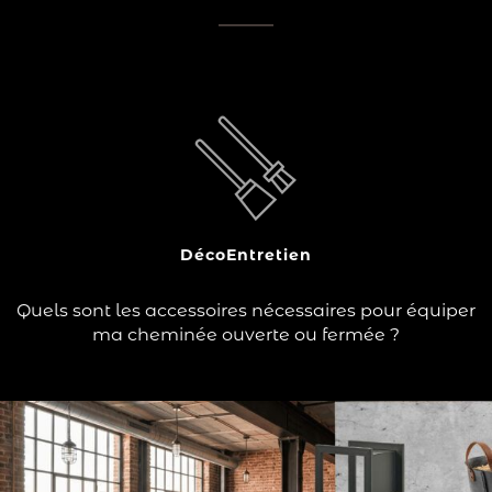
?
ont plusieurs fonctions.
accessoires de cheminée
Les
Ils permettent soit d’entretenir la flamme, de protéger
votre coin feu ou de ranger votre combustible.
Ce sont également des éléments décoratifs qui
harmonisent…
Déco
Entretien
Lire la suite
Quels sont les accessoires nécessaires pour équiper
ma cheminée ouverte ou fermée ?