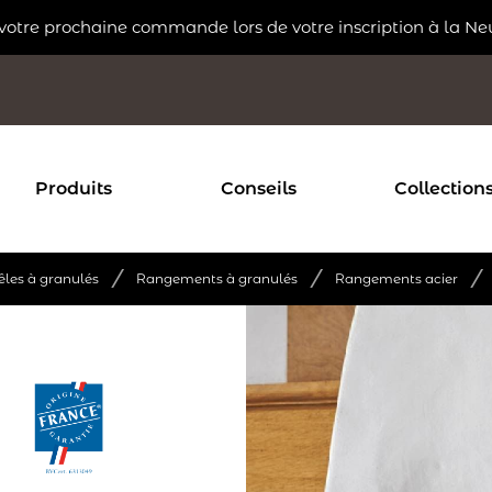
 votre prochaine commande lors de votre inscription à la Ne
Produits
Conseils
Collection
/
/
/
êles à granulés
Rangements à granulés
Rangements acier