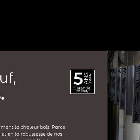
uf,
.
iment la chaleur bois. Parce
 et en la robustesse de nos