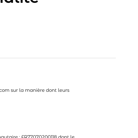
f.com sur la manière dont leurs
utaire : FR77070200118 dont le