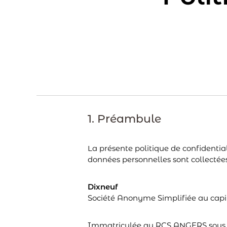
1. Préambule
La présente politique de confidential
données personnelles sont collectées,
Dixneuf
Société Anonyme Simplifiée au capit
Immatriculée au RCS ANGERS sous l