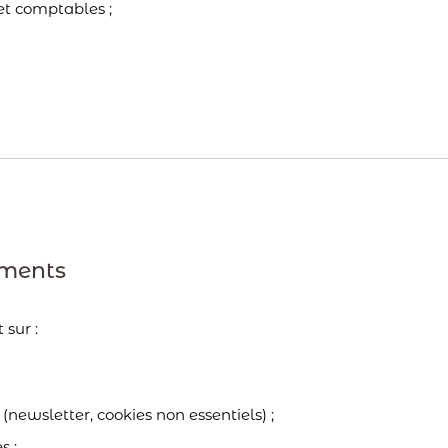
et comptables ;
ements
 sur :
;
(newsletter, cookies non essentiels) ;
s ;