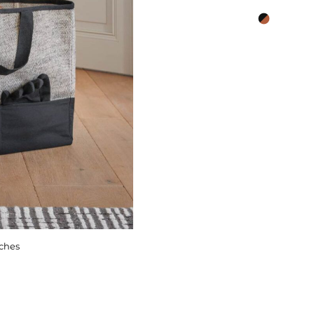
ûches