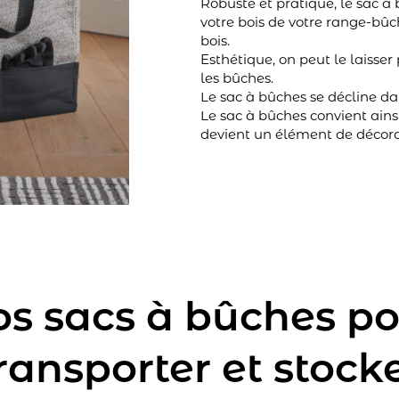
Robuste et pratique, le sac à
votre bois de votre range-bûc
bois.
Esthétique, on peut le laisser 
les bûches.
Le sac à bûches se décline d
Le sac à bûches convient ainsi
devient un élément de décora
s sacs à bûches p
ransporter et stock