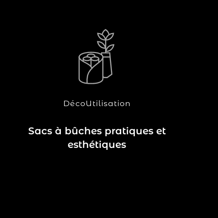
?
Vous vous chauffez à l’aide d’un
poêle à bois ou d’une cheminée et
êtes à la recherche d’une solution de
transport et de rangement pour vos
bûches, aussi pratique qu’esthétique
? Le sac à bûches est l’accessoire
Déco
Utilisation
Lire la suite
qu’il vous faut !
Sacs à bûches pratiques et
esthétiques