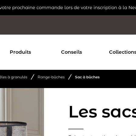
 votre prochaine commande lors de votre inscription à la Ne
Produits
Conseils
Collection
/
/
êles à granulés
Range-bûches
Sac à bûches
Les sac