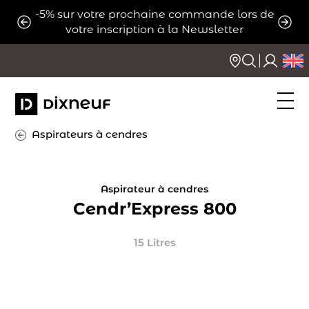
Aller
-5% sur votre prochaine commande lors de
ats
Expé
au
votre inscription à la Newsletter
contenu
Aspirateurs à cendres
Aspirateur à cendres
Cendr’Express 800
15 Litres