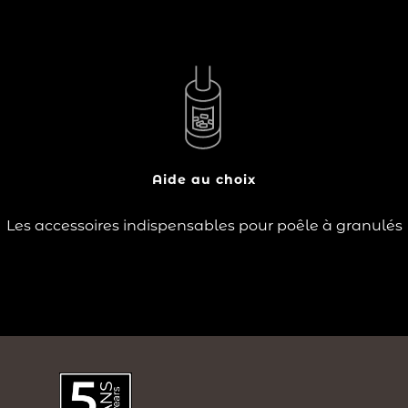
?
?
Le poêle à granulés est un mode de chauffage
économique, écologique, mais aussi esthétique. Le
choix de votre poêle à granulés se porte sur un modèle
s’accordant avec la décoration de votre intérieur, qu’il
soit design ou plus traditionnel et…
Aide au choix
Lire la suite
Les accessoires indispensables pour poêle à granulés