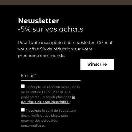
Newsletter
-5% sur vos achats
Pour toute inscription à la newsletter, Dixneuf
vous offre 5% de réduction sur votre
prochaine commande.
S'inscrire
J’accepte de recevoir des e-mails
de la part de Dixneuf et de ses
partenaires. En savoir plus dans
la
politique de confidentialité.
*
J'accepte le suivi de l'ouverture
des e-mails et des pixels pour
recevoir des actualités
personnalisées.