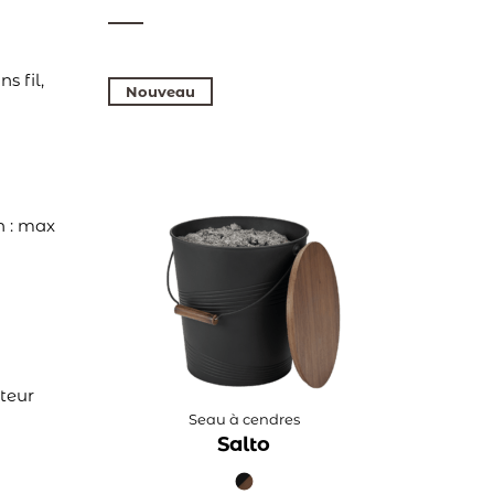
s fil,
Nouveau
n : max
ateur
Seau à cendres
Salto