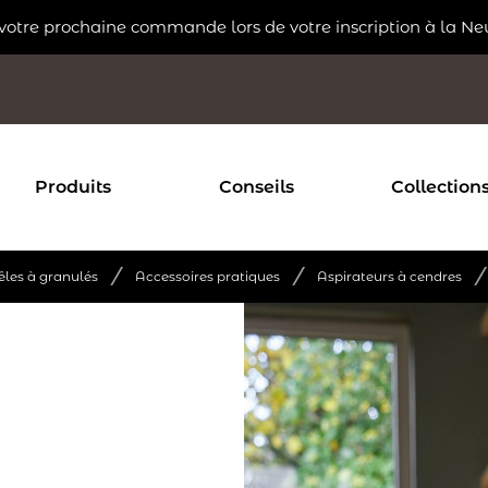
 votre prochaine commande lors de votre inscription à la Ne
Produits
Conseils
Collection
/
/
/
êles à granulés
Accessoires pratiques
Aspirateurs à cendres