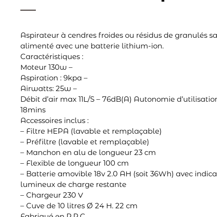
Aspirateur à cendres froides ou résidus de granulés san
alimenté avec une batterie lithium-ion.
Caractéristiques :
Moteur 130w –
Aspiration : 9kpa –
Airwatts: 25w –
Débit d’air max 11L/S – 76dB(A) Autonomie d’utilisatio
18mins
Accessoires inclus :
– Filtre HEPA (lavable et remplaçable)
– Préfiltre (lavable et remplaçable)
– Manchon en alu de longueur 23 cm
– Flexible de longueur 100 cm
– Batterie amovible 18v 2.0 AH (soit 36Wh) avec indic
lumineux de charge restante
– Chargeur 230 V
– Cuve de 10 litres Ø 24 H. 22 cm
Fabriqué en R.P.C