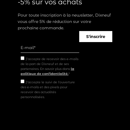
-5% sur vos achats
Pour toute inscription à la newsletter, Dixneuf
vous offre 5% de réduction sur votre
prochaine commande.
S'inscrire
J’accepte de recevoir des e-mails
de la part de Dixneuf et de ses
partenaires. En savoir plus dans
la
politique de confidentialité.
*
J'accepte le suivi de l'ouverture
des e-mails et des pixels pour
recevoir des actualités
personnalisées.