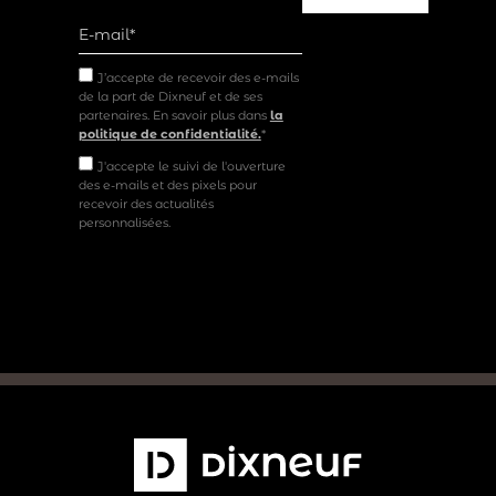
J’accepte de recevoir des e-mails
de la part de Dixneuf et de ses
partenaires. En savoir plus dans
la
politique de confidentialité.
*
J'accepte le suivi de l'ouverture
des e-mails et des pixels pour
recevoir des actualités
personnalisées.