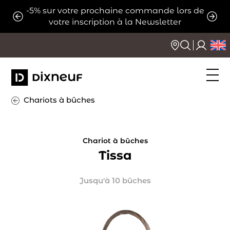
Aller
-5% sur votre prochaine commande lors de
ats
Expé
au
votre inscription à la Newsletter
contenu
Chariots à bûches
Chariot à bûches
Tissa
Jusqu'à 10 bûches