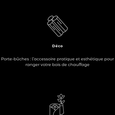
?
Lors des périodes de chauffe, vous utilisez un poêle à
bois ou une cheminée et vous aimeriez trouver une
solution de rangement pratique et esthétique pour
transporter et ranger vos bûches ? Le porte-bûches est
un incontournable !
Déco
Lire la suite
Porte-bûches : l’accessoire pratique et esthétique pour
ranger votre bois de chauffage
Vous vous chauffez à l’aide d’un poêle à bois ou d’une
cheminée et êtes à la recherche d’une solution de
transport et de rangement pour vos bûches, aussi