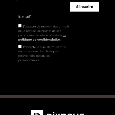
S'inscrire
J’accepte de recevoir des e-mails
de la part de Dixneuf et de ses
partenaires. En savoir plus dans
la
politique de confidentialité.
*
J'accepte le suivi de l'ouverture
des e-mails et des pixels pour
recevoir des actualités
personnalisées.