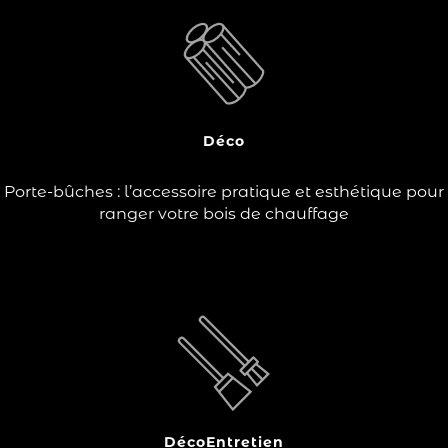
?
Lors des périodes de chauffe, vous utilisez un poêle à
bois ou une cheminée et vous aimeriez trouver une
solution de rangement pratique et esthétique pour
transporter et ranger vos bûches ? Le porte-bûches est
un incontournable !
Déco
Lire la suite
Porte-bûches : l’accessoire pratique et esthétique pour
ranger votre bois de chauffage
ont plusieurs fonctions.
accessoires de cheminée
Les
Ils permettent soit d’entretenir la flamme, de protéger
votre coin feu ou de ranger votre combustible.
Ce sont également des éléments décoratifs qui
harmonisent…
Déco
Entretien