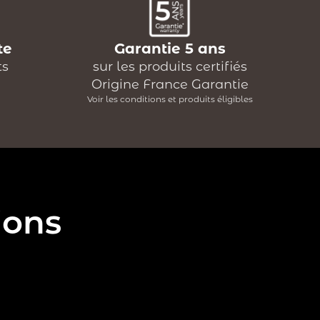
te
Garantie 5 ans
ts
sur les produits certifiés
Origine France Garantie
Voir les conditions et produits éligibles
ions