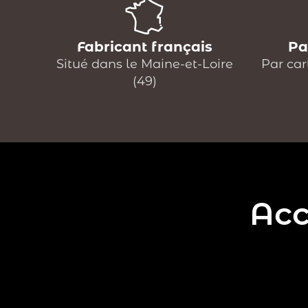
Fabricant français
Pa
Situé dans le Maine-et-Loire
Par car
(49)
Acc