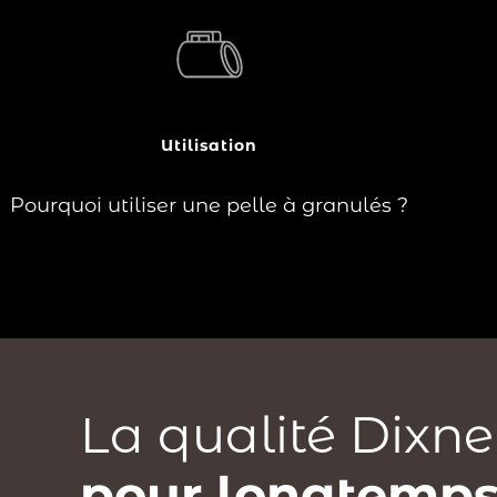
?
Elle facilite le chargement de votre poêle
à granulés et permet de filtrer un
maximum de poussières pour éviter
l'encrassement du moteur de l'appareil.
Utilisation
Lire la suite
Pourquoi utiliser une pelle à granulés ?
La qualité Dixne
pour longtemps