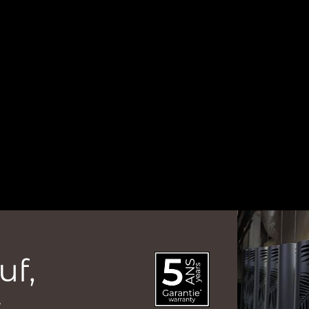
uf,
.