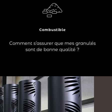
?
Un bon granulé est de petite taille et
uniforme. Plus sa densité est importante,
plus la circulation dans le poêle, entre le
compartiment de stockage et le foyer,
est fluide.
Combustible
Lire la suite
Comment s’assurer que mes granulés
sont de bonne qualité ?