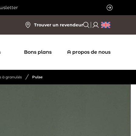
wsletter
Trouver un revendeur
s
Bons plans
A propos de nous
/
s à granulés
Pulse