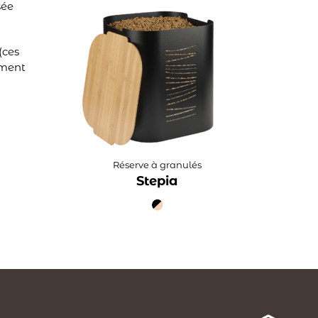
sée
(ces
ement
Réserve à granulés
Stepia