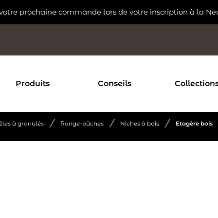
 votre prochaine commande lors de votre inscription à la Ne
Produits
Conseils
Collection
/
/
/
êles à granulés
Range-bûches
Niches à bois
Etagère bois