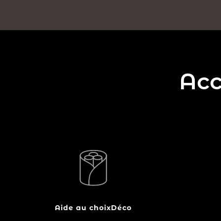
Acc
Accessoire indispensable et véritable
le range-bûches
élément de décoration,
vous permet de ranger votre bois de
chauffage à proximité de votre poêle à
bois ou de votre cheminée. Pratique et
Aide au choix
Déco
esthétique, il limite les aller-retours…