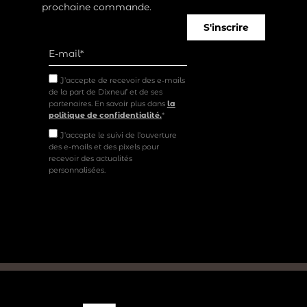
prochaine commande.
S'inscrire
J’accepte de recevoir des e-mails
de la part de Dixneuf et de ses
partenaires. En savoir plus dans
la
politique de confidentialité.
*
J'accepte le suivi de l'ouverture
des e-mails et des pixels pour
recevoir des actualités
personnalisées.