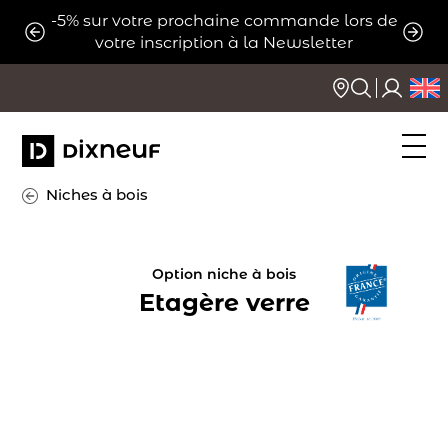
Aller
-5% sur votre prochaine commande lors de
ats
Expé
au
votre inscription à la Newsletter
contenu
Niches à bois
Option niche à bois
Etagère verre