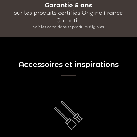
Garantie 5 ans
sur les produits certifiés Origine France
Garantie
Voir les conditions et produits éligibles
Accessoires et inspirations
à
serviteur est un accessoire indispensable
Le
posséder pour entretenir votre coin feu. Il réunit en un
seul produit l’ensemble des accessoires nécessaires
pour entretenir votre feu. Il est généralement composé