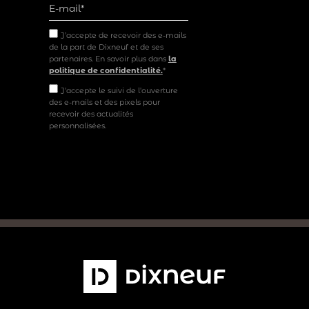
J’accepte de recevoir des e-mails
de la part de Dixneuf et de ses
partenaires. En savoir plus dans
la
politique de confidentialité.
*
J'accepte le suivi de l'ouverture
des e-mails et des pixels pour
recevoir des actualités
personnalisées.