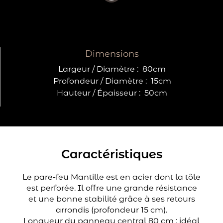
Dimensions
Largeur / Diamètre :
80cm
Profondeur / Diamètre :
15cm
Hauteur / Épaisseur :
50cm
Caractéristiques
Le pare-feu Mantille est en acier dont la tôle
est perforée. Il offre une grande résistance
et une bonne stabilité grâce à ses retours
arrondis (profondeur 15 cm).
Longueur du panneau central 80 cm : idéal