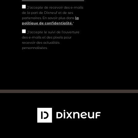
J’accepte de recevoir des e-mails
de la part de Dixneuf et de ses
partenaires. En savoir plus dans
la
politique de confidentialité.
*
J'accepte le suivi de l'ouverture
des e-mails et des pixels pour
recevoir des actualités
personnalisées.