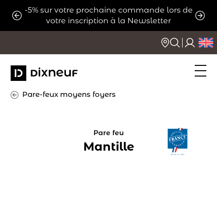
Aller
-5% sur votre prochaine commande lors de
ats
Expé
au
votre inscription à la Newsletter
contenu
Pare-feux moyens foyers
Pare feu
Mantille