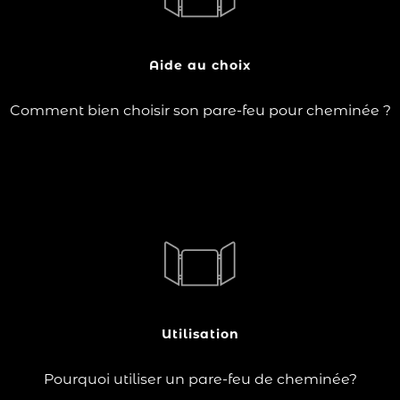
?
d'incendie. Il empêche les étincelles et les braises de
s'échapper du foyer, protégeant ainsi votre sol et votre
mobilier. Que vous ayez un foyer ouvert…
Aide au choix
Lire la suite
Comment bien choisir son pare-feu pour cheminée ?
pare-feu de cheminée
à un rôle protecteur : il
Le
évite de s'approcher du foyer et retient les étincelles
pour garantir la sécurité de votre coin feu.
Utilisation
Lire la suite
Pourquoi utiliser un pare-feu de cheminée?