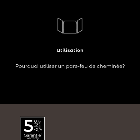
?
pare-feu de cheminée
à un rôle protecteur : il
Le
évite de s'approcher du foyer et retient les étincelles
pour garantir la sécurité de votre coin feu.
Utilisation
Lire la suite
Pourquoi utiliser un pare-feu de cheminée?