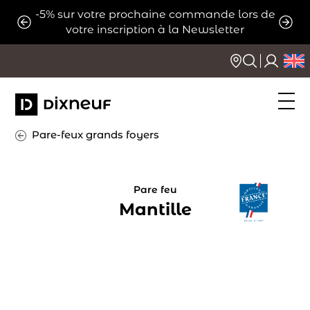
Aller
-5% sur votre prochaine commande lors de
ats
Expé
au
votre inscription à la Newsletter
contenu
Pare-feux grands foyers
Pare feu
Mantille