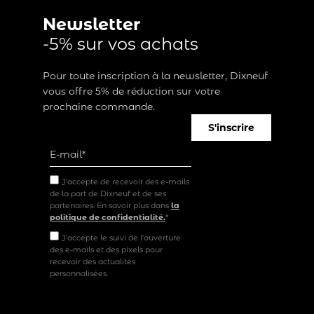
Newsletter
-5% sur vos achats
Pour toute inscription à la newsletter, Dixneuf
vous offre 5% de réduction sur votre
prochaine commande.
S'inscrire
J’accepte de recevoir des e-mails
de la part de Dixneuf et de ses
partenaires. En savoir plus dans
la
politique de confidentialité.
*
J'accepte le suivi de l'ouverture
des e-mails et des pixels pour
recevoir des actualités
personnalisées.