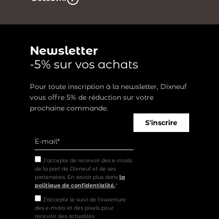
Newsletter
-5% sur vos achats
Pour toute inscription à la newsletter, Dixneuf
vous offre 5% de réduction sur votre
prochaine commande.
S'inscrire
J’accepte de recevoir des e-mails
de la part de Dixneuf et de ses
partenaires. En savoir plus dans
la
politique de confidentialité.
*
J'accepte le suivi de l'ouverture
des e-mails et des pixels pour
recevoir des actualités