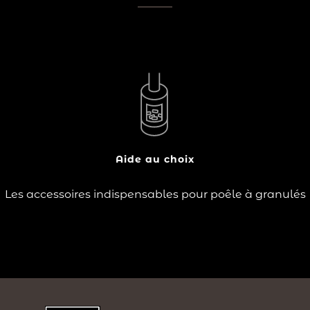
?
Le poêle à granulés est un mode de chauffage
économique, écologique, mais aussi esthétique. Le
choix de votre poêle à granulés se porte sur un modèle
s’accordant avec la décoration de votre intérieur, qu’il
soit design ou plus traditionnel et…
Aide au choix
Lire la suite
Les accessoires indispensables pour poêle à granulés