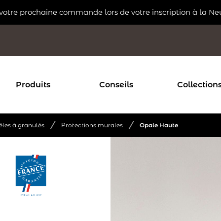
 votre prochaine commande lors de votre inscription à la Ne
Produits
Conseils
Collection
/
/
êles à granulés
Protections murales
Opale Haute