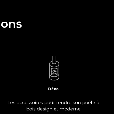
ions
Les accessoires pour poêle à bois design
sont essentiels pour faire de votre
système de chauffage un espace
élégant, contemporain et chaleureux de
votre intérieur.
Déco
Vous avez fait le choix de vous équiper
d’un poêle à bois pour des…
Les accessoires pour rendre son poêle à
Lire la suite
bois design et moderne