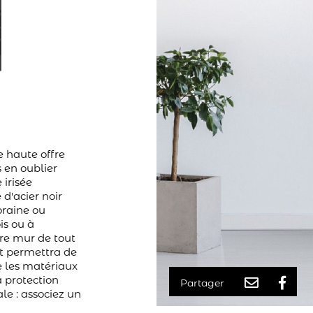
 haute offre
 en oublier
 irisée
 d'acier noir
oraine ou
is ou à
re mur de tout
et permettra de
le les matériaux
 protection
Partager
e : associez un