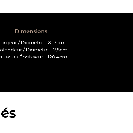
Dimensions
Largeur / Diamètre :
81.3cm
ofondeur / Diamètre :
2,8cm
uteur / Épaisseur :
120.4cm
iés