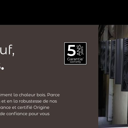
?
uf,
.
iment la chaleur bois. Parce
 et en la robustesse de nos
ance et certifié Origine
 de confiance pour vous