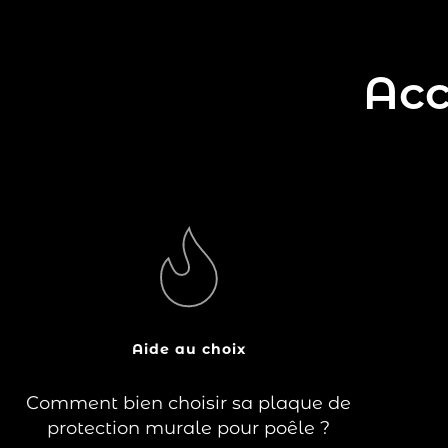
Acc
Lorsque vous installez un poêle à bois ou
à granulés dans votre maison, il est
essentiel de protéger les murs
environnants de la chaleur intense que
l’appareil et le tuyau dégagent. La
protection murale joue un rôle crucial, en
Aide au choix
plus d’ajouter une…
Comment bien choisir sa plaque de
Lire la suite
protection murale pour poêle ?