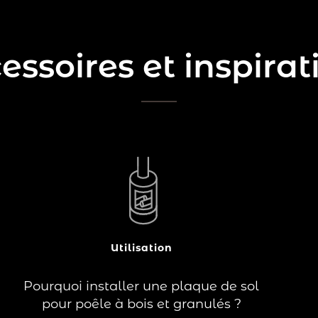
essoires et inspirat
Avec les températures qui baissent à
l’automne, vous avez décidé d’équiper
poêle à bois ou à
votre foyer, d’un
afin de chauffer votre intérieur
granulés
impact
tout en réduisant votre
Utilisation
Lire la suite
.
environnemental
Pourquoi installer une plaque de sol
pour poêle à bois et granulés ?