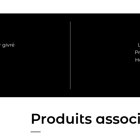
r givré
Pr
Ha
Produits assoc