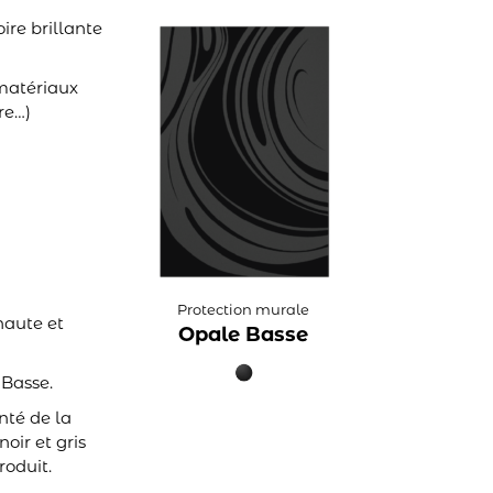
ire brillante
 matériaux
re…)
Protection murale
 haute et
Opale Basse
Basse.
nté de la
oir et gris
roduit.