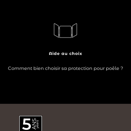
?
Idéales pour la sécurité de vos jeunes enfants, les
protections pour poêles se positionnent autour de
votre appareil, afin d'en rendre impossible l'accès.
Aide au choix
Lire la suite
Comment bien choisir sa protection pour poêle ?