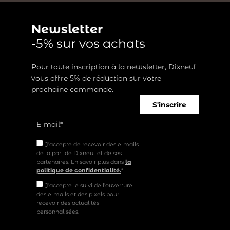
Newsletter
-5% sur vos achats
Pour toute inscription à la newsletter, Dixneuf
vous offre 5% de réduction sur votre
prochaine commande.
S'inscrire
J’accepte de recevoir des e-mails
de la part de Dixneuf et de ses
partenaires. En savoir plus dans
la
politique de confidentialité.
*
J'accepte le suivi de l'ouverture
des e-mails et des pixels pour
recevoir des actualités
personnalisées.