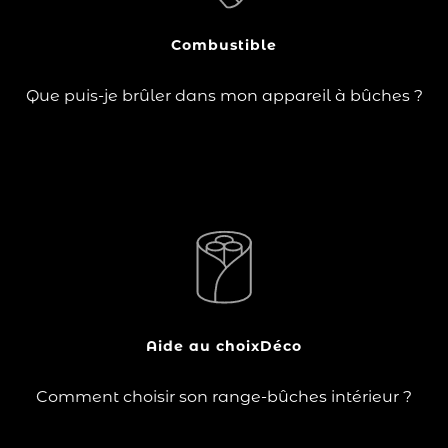
?
pourrait détériorer votre appareil !
Combustible
Lire la suite
Que puis-je brûler dans mon appareil à bûches ?
Accessoire indispensable et véritable élément de
vous permet de ranger
le range-bûches
décoration,
votre bois de chauffage à proximité de votre poêle à
bois ou de votre cheminée. Pratique et esthétique, il
limite les aller-retours…
Aide au choix
Déco
Lire la suite
Comment choisir son range-bûches intérieur ?