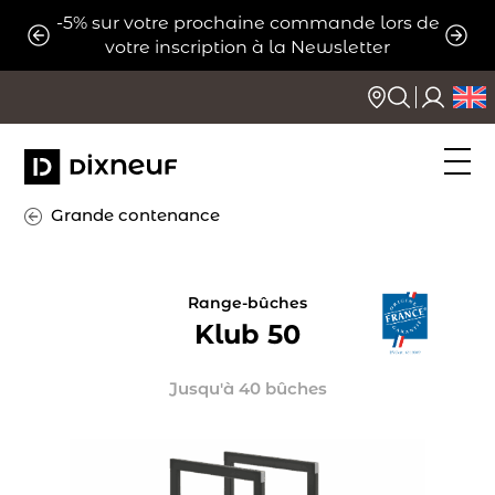
Aller
-5% sur votre prochaine commande lors de
ats
Expé
au
votre inscription à la Newsletter
contenu
Grande contenance
Range-bûches
Klub 50
Jusqu'à 40 bûches