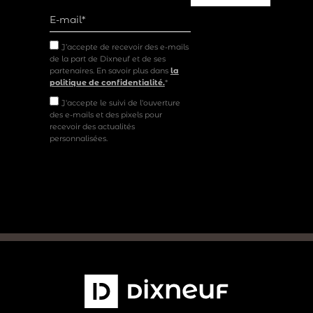
J’accepte de recevoir des e-mails
de la part de Dixneuf et de ses
partenaires. En savoir plus dans
la
politique de confidentialité.
*
J'accepte le suivi de l'ouverture
des e-mails et des pixels pour
recevoir des actualités
personnalisées.