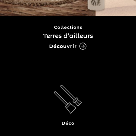
Collections
Terres d’ailleurs
Découvrir
Le serviteur de cheminée est l’accessoire indispensable
pour votre coin feu ! Aussi appelé valet de cheminée, il
regroupe tous les ustensiles pratiques pour l’entretien
du feu, et pour le nettoyage de votre appareil de
chauffage. Pelle, balai, pic,…
Déco
Lire la suite