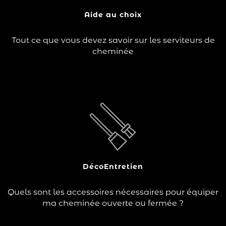
?
pour entretenir votre feu. Il est généralement composé
d’une pelle, d’une…
Aide au choix
Lire la suite
Tout ce que vous devez savoir sur les serviteurs de
cheminée
ont plusieurs fonctions.
accessoires de cheminée
Les
Ils permettent soit d’entretenir la flamme, de protéger
votre coin feu ou de ranger votre combustible.
Ce sont également des éléments décoratifs qui
harmonisent…
Déco
Entretien
Lire la suite
Quels sont les accessoires nécessaires pour équiper
ma cheminée ouverte ou fermée ?