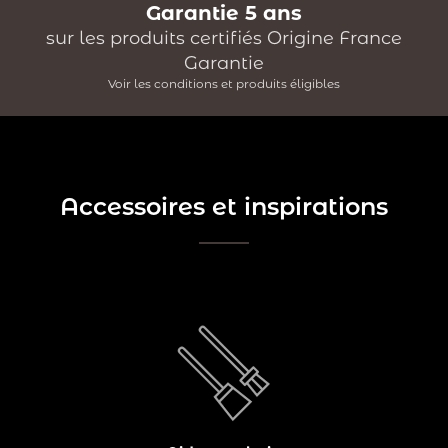
Garantie 5 ans
sur les produits certifiés Origine France
Garantie
Voir les conditions et produits éligibles
Accessoires et inspirations
à
serviteur est un accessoire indispensable
Le
posséder pour entretenir votre coin feu. Il réunit en un
seul produit l’ensemble des accessoires nécessaires
pour entretenir votre feu. Il est généralement composé
d’une pelle, d’une…