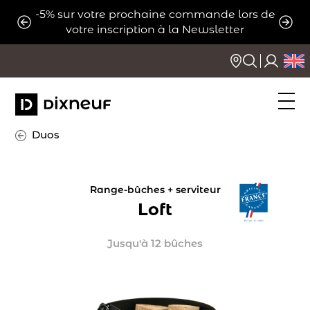
Aller
-5% sur votre prochaine commande lors de
ats
Expé
au
votre inscription à la Newsletter
contenu
Duos
Range-bûches + serviteur
Loft
Jusqu'à 12 bûches