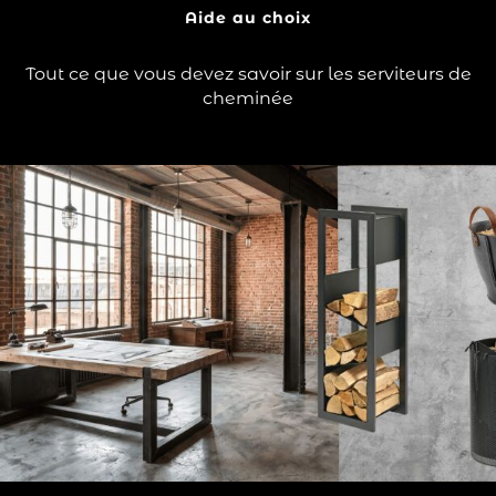
?
d’une pelle, d’une…
Aide au choix
Lire la suite
Tout ce que vous devez savoir sur les serviteurs de
cheminée