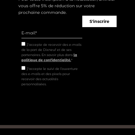
vous offre 5% de réduction sur votre
prochaine commande.
S'inscrire
J’accepte de recevoir des e-mails
de la part de Dixneuf et de ses
partenaires. En savoir plus dans
la
politique de confidentialité.
*
J'accepte le suivi de l'ouverture
des e-mails et des pixels pour
recevoir des actualités
personnalisées.