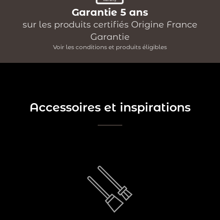
Garantie 5 ans
sur les produits certifiés Origine France
Garantie
Voir les conditions et produits éligibles
Accessoires et inspirations
à
serviteur est un accessoire indispensable
Le
posséder pour entretenir votre coin feu. Il réunit en un
seul produit l’ensemble des accessoires nécessaires
pour entretenir votre feu. Il est généralement composé