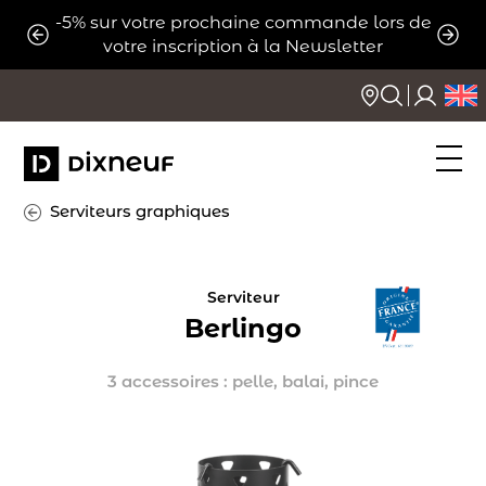
Aller
-5% sur votre prochaine commande lors de
ats
Expé
au
votre inscription à la Newsletter
contenu
Serviteurs graphiques
Serviteur
Berlingo
3 accessoires : pelle, balai, pince