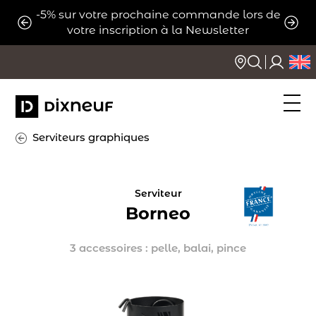
Aller
-5% sur votre prochaine commande lors de
ats
Expé
au
votre inscription à la Newsletter
contenu
Serviteurs graphiques
Serviteur
Borneo
3 accessoires : pelle, balai, pince