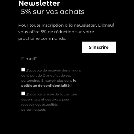
Newsletter
-5% sur vos achats
Pour toute inscription à la newsletter, Dixneuf
vous offre 5% de réduction sur votre
prochaine commande.
S'inscrire
J’accepte de recevoir des e-mails
de la part de Dixneuf et de ses
partenaires. En savoir plus dans
la
politique de confidentialité.
*
J'accepte le suivi de l'ouverture
des e-mails et des pixels pour
recevoir des actualités
personnalisées.