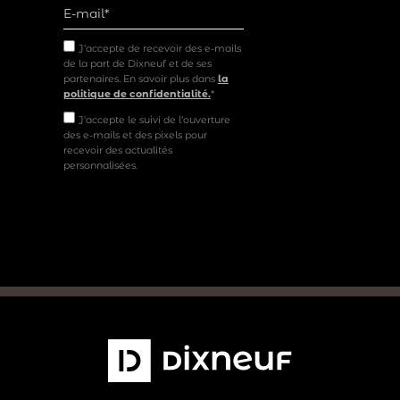
J’accepte de recevoir des e-mails
de la part de Dixneuf et de ses
partenaires. En savoir plus dans
la
politique de confidentialité.
*
J'accepte le suivi de l'ouverture
des e-mails et des pixels pour
recevoir des actualités
personnalisées.