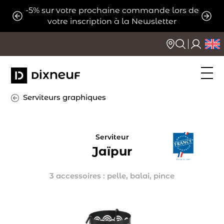
Aller
-5% sur votre prochaine commande lors de
ats
Expé
au
votre inscription à la Newsletter
contenu
Serviteurs graphiques
Serviteur
Jaïpur
3 accessoires : pelle, balai, pince