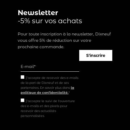
Newsletter
-5% sur vos achats
Pour toute inscription à la newsletter, Dixneuf
vous offre 5% de réduction sur votre
prochaine commande.
S'inscrire
J’accepte de recevoir des e-mails
de la part de Dixneuf et de ses
partenaires. En savoir plus dans
la
politique de confidentialité.
*
J'accepte le suivi de l'ouverture
des e-mails et des pixels pour
recevoir des actualités
personnalisées.