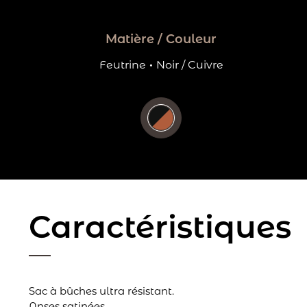
Matière / Couleur
Feutrine
·
Noir / Cuivre
Caractéristiques
Sac à bûches ultra résistant.
Anses satinées.