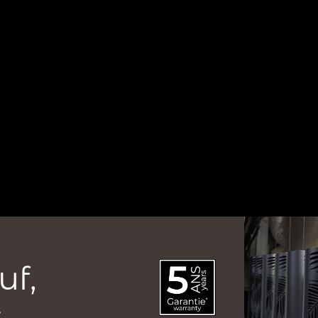
uf,
.