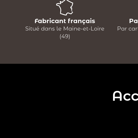
Fabricant français
Pa
Situé dans le Maine-et-Loire
Par car
(49)
Acc