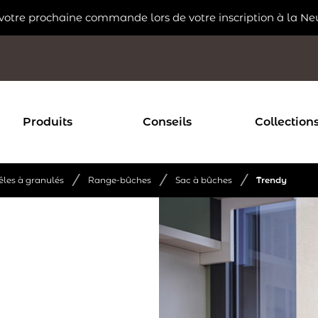
 votre prochaine commande lors de votre inscription à la Ne
Produits
Conseils
Collection
/
/
/
êles à granulés
Range-bûches
Sac à bûches
Trendy