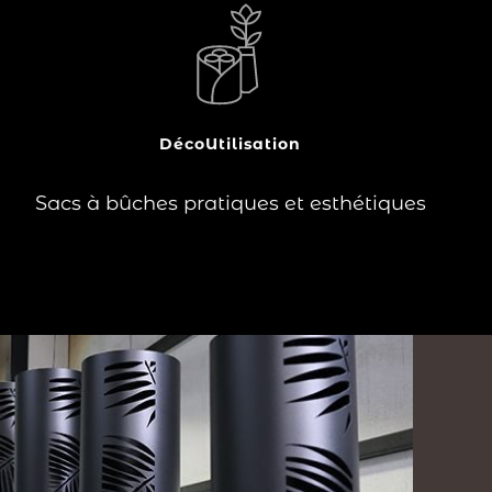
?
Vous vous chauffez à l’aide d’un poêle à
bois ou d’une cheminée et êtes à la
recherche d’une solution de transport et
de rangement pour vos bûches, aussi
pratique qu’esthétique ? Le sac à bûches
Lire la
est l’accessoire qu’il vous faut !
Déco
Utilisation
suite
Sacs à bûches pratiques et esthétiques