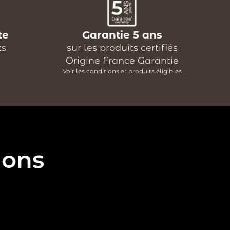
te
Garantie 5 ans
ts
sur les produits certifiés
Origine France Garantie
Voir les conditions et produits éligibles
ions