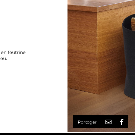
 en feutrine
feu.
Partager