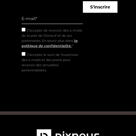
S'inscrire
J’accepte de recevoir des e-mails
de la part de Dixneuf et de ses
partenaires. En savoir plus dans
la
politique de confidentialité.
*
J'accepte le suivi de l'ouverture
des e-mails et des pixels pour
recevoir des actualités
personnalisées.