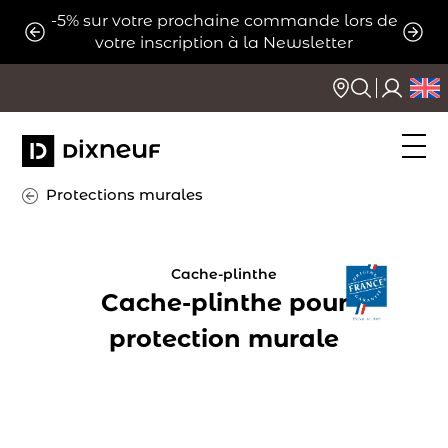
Aller
-5% sur votre prochaine commande lors de
ats
Expé
au
votre inscription à la Newsletter
contenu
Protections murales
Cache-plinthe
Cache-plinthe pour
protection murale