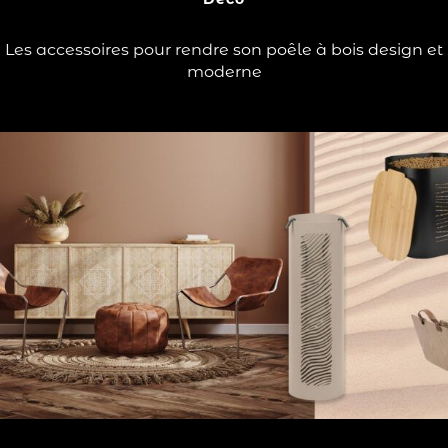
?
bois pour des…
Les accessoires pour rendre son poêle à bois design et
Lire la suite
moderne