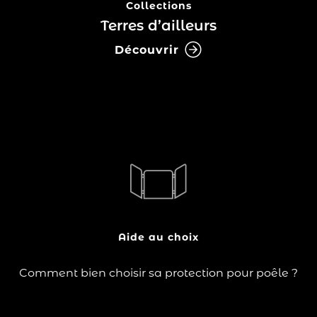
Collections
Terres d’ailleurs
Découvrir
Idéales pour la sécurité de vos jeunes enfants, les
protections pour poêles se positionnent autour de
votre appareil, afin d'en rendre impossible l'accès.
Aide au choix
Lire la suite
Comment bien choisir sa protection pour poêle ?