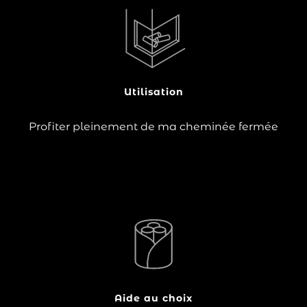
?
Un foyer fermé permet d'allier un très bon rendement
et l'esthétique des flammes dont on souhaite profiter.
Pour cela, choisissez les bons accessoires !
Utilisation
Lire la suite
Profiter pleinement de ma cheminée fermée
Si vous avez opté pour une cheminée ou un poêle à
bois, vous aurez besoin d’un endroit pour stocker vos
bûches ! Cela permettra de conserver le bois au sec
avant la prochaine flambée. Le range-bûches est
l'accessoire qui vous permet d'avoir votre…
Aide au choix