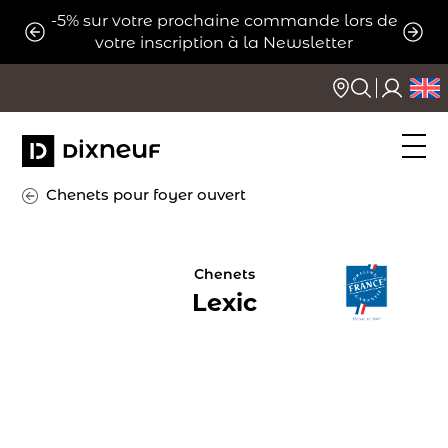
Aller
-5% sur votre prochaine commande lors de
ats
Expé
au
votre inscription à la Newsletter
contenu
Chenets pour foyer ouvert
Chenets
Lexic