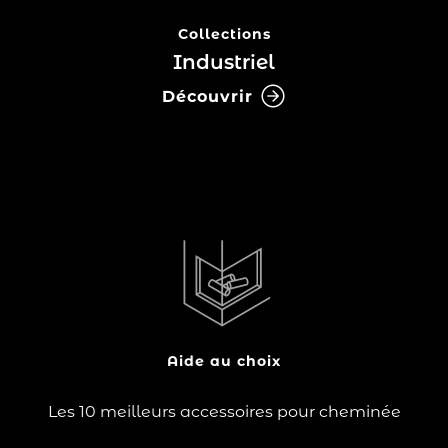
Collections
Industriel
Découvrir
Les accessoires pour cheminée jouent un rôle
important dans l’utilisation au quotidien de votre
appareil de chauffage au bois. Des accessoires de
cheminée apportant praticité, décoration et sécurité
autour du foyer. Utilisés pour des raisons…
Aide au choix
Lire la suite
Les 10 meilleurs accessoires pour cheminée