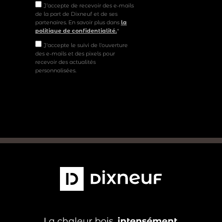
J’accepte de recevoir des e-mails
de la part de Dixneuf et de ses
partenaires. En savoir plus dans
la
politique de confidentialité.
*
J'accepte le suivi de l'ouverture
des e-mails et des pixels pour
recevoir des actualités
personnalisées.