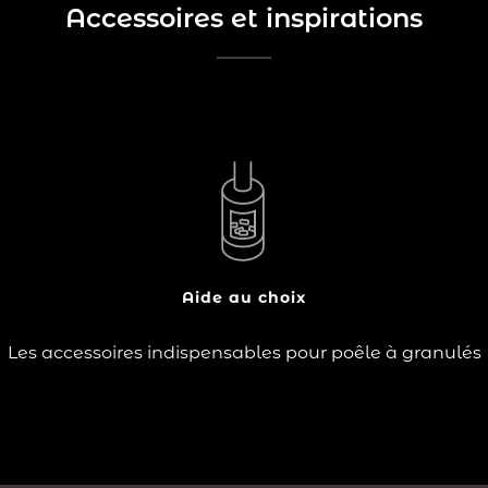
Accessoires et inspirations
?
Le poêle à granulés est un mode de chauffage
économique, écologique, mais aussi esthétique. Le
choix de votre poêle à granulés se porte sur un modèle
s’accordant avec la décoration de votre intérieur, qu’il
soit design ou plus traditionnel et…
Aide au choix
Lire la suite
Les accessoires indispensables pour poêle à granulés