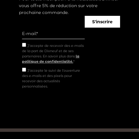
vous offre 5% de réduction sur votre
prochaine commande.
S'inscrire
J’accepte de recevoir des e-mails
de la part de Dixneuf et de ses
partenaires. En savoir plus dans
la
politique de confidentialité.
*
J'accepte le suivi de l'ouverture
des e-mails et des pixels pour
recevoir des actualités
personnalisées.