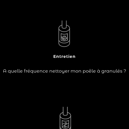
?
Si vous êtes propriétaire d'un poêle à pellets ou poêle à
granulés, vous savez probablement que l'entretien
régulier de votre appareil est essentiel pour maintenir
son efficacité et sa durabilité. Le brasier, le bac à
cendres, le brûleur, la…
Entretien
Lire la suite
A quelle fréquence nettoyer mon poêle à granulés ?
Pour éviter une mauvaise combustion, videz les
cendres tous les 3 jours environ, et nettoyez la