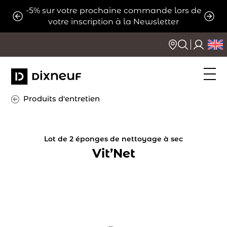
Aller
-5% sur votre prochaine commande lors de
ats
Expé
au
votre inscription à la Newsletter
contenu
Produits d'entretien
Lot de 2 éponges de nettoyage à sec
Vit’Net