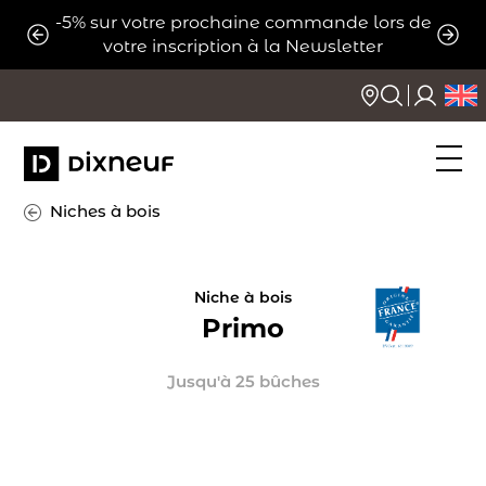
Aller
-5% sur votre prochaine commande lors de
ats
Expé
au
votre inscription à la Newsletter
contenu
Niches à bois
Niche à bois
Primo
Jusqu'à 25 bûches