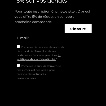
-5% sur vos achats
Pour toute inscription à la newsletter, Dixneuf
vous offre 5% de réduction sur votre
prochaine commande.
S'inscrire
J’accepte de recevoir des e-mails
de la part de Dixneuf et de ses
partenaires. En savoir plus dans
la
politique de confidentialité.
*
J'accepte le suivi de l'ouverture
des e-mails et des pixels pour
recevoir des actualités
personnalisées.