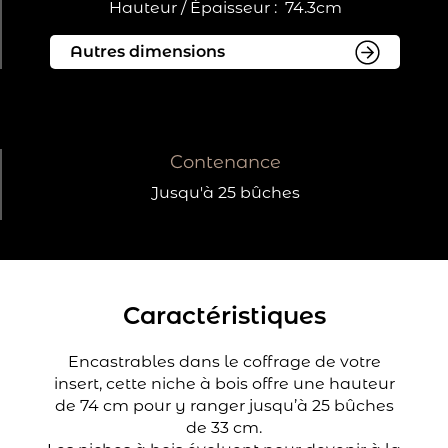
Hauteur / Épaisseur :
74.3cm
Contenance
Jusqu'à 25 bûches
Caractéristiques
Encastrables dans le coffrage de votre
insert, cette niche à bois offre une hauteur
de 74 cm pour y ranger jusqu’à 25 bûches
de 33 cm.