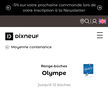
Aller
-5% sur votre prochaine commande lors de
ats
Expé
au
votre inscription à la Newsletter
contenu
Moyenne contenance
Range-bûches
Olympe
Jusqu'à 12 bûches