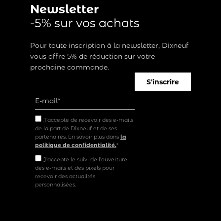
Newsletter
-5% sur vos achats
Pour toute inscription à la newsletter, Dixneuf
vous offre 5% de réduction sur votre
prochaine commande.
S'inscrire
J’accepte de recevoir des e-mails
de la part de Dixneuf et de ses
partenaires. En savoir plus dans
la
politique de confidentialité.
*
J'accepte le suivi de l'ouverture
des e-mails et des pixels pour
recevoir des actualités
personnalisées.