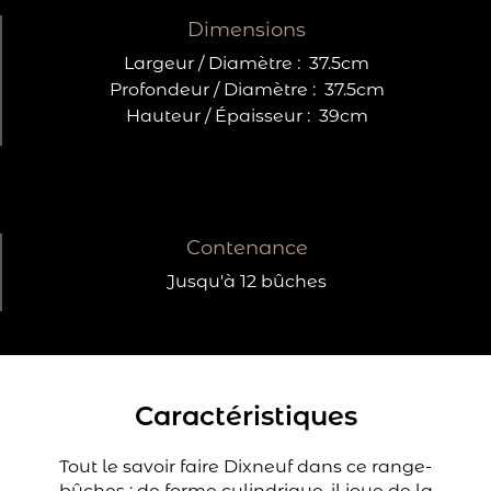
Dimensions
Largeur / Diamètre :
37.5cm
Profondeur / Diamètre :
37.5cm
Hauteur / Épaisseur :
39cm
Contenance
Jusqu'à 12 bûches
Caractéristiques
Tout le savoir faire Dixneuf dans ce range-
bûches : de forme cylindrique, il joue de la