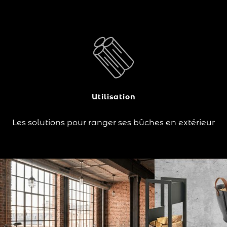
?
poêle
ou un
insert
, un
cheminée
Vous possédez une
et vous souhaitez ranger vos bûches durant la
à bois
, mais vous ne voulez pas perdre en
période hivernale
espace intérieur ? La…
Utilisation
Lire la suite
Les solutions pour ranger ses bûches en extérieur