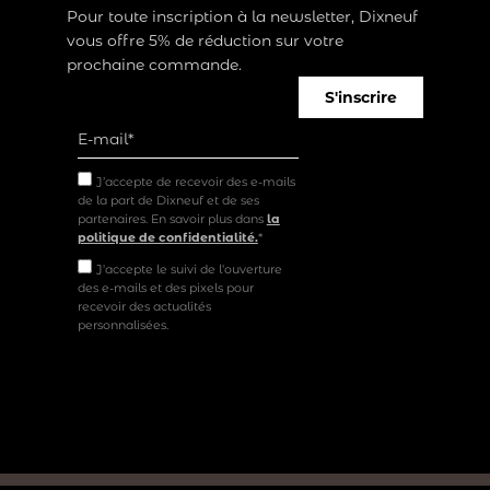
Pour toute inscription à la newsletter, Dixneuf
vous offre 5% de réduction sur votre
prochaine commande.
S'inscrire
J’accepte de recevoir des e-mails
de la part de Dixneuf et de ses
partenaires. En savoir plus dans
la
politique de confidentialité.
*
J'accepte le suivi de l'ouverture
des e-mails et des pixels pour
recevoir des actualités
personnalisées.