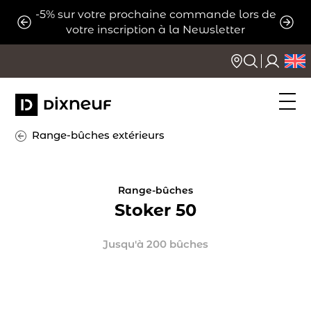
Aller
-5% sur votre prochaine commande lors de
ats
Expé
au
votre inscription à la Newsletter
contenu
Range-bûches extérieurs
Range-bûches
Stoker 50
Jusqu'à 200 bûches