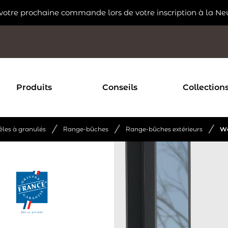
 votre prochaine commande lors de votre inscription à la Ne
Produits
Conseils
Collection
/
/
/
êles à granulés
Range-bûches
Range-bûches extérieurs
W