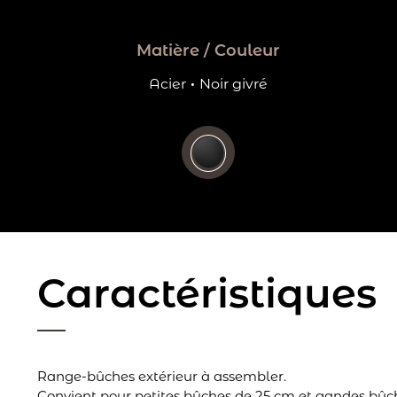
Matière / Couleur
Acier
·
Noir givré
Caractéristiques
Range-bûches extérieur à assembler.
Convient pour petites bûches de 25 cm et gandes bûc