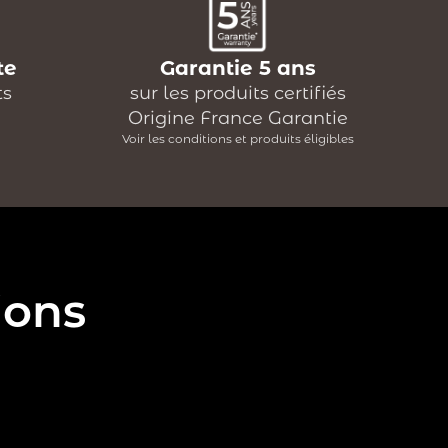
te
Garantie 5 ans
ts
sur les produits certifiés
Origine France Garantie
Voir les conditions et produits éligibles
ions