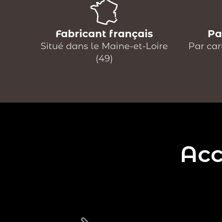
Fabricant français
Pa
Situé dans le Maine-et-Loire
Par car
(49)
Acc