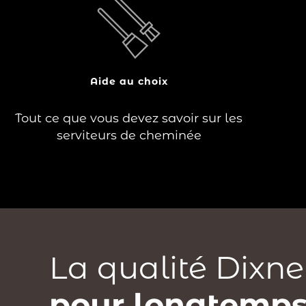
?
serviteur est un accessoire
Le
à posséder pour entretenir
indispensable
votre coin feu. Il réunit en un seul produit
l’ensemble des accessoires nécessaires
pour entretenir votre feu. Il est
généralement composé d’une pelle,
Aide au choix
d’une…
Tout ce que vous devez savoir sur les
Lire la suite
serviteurs de cheminée
La qualité Dixne
pour longtemps