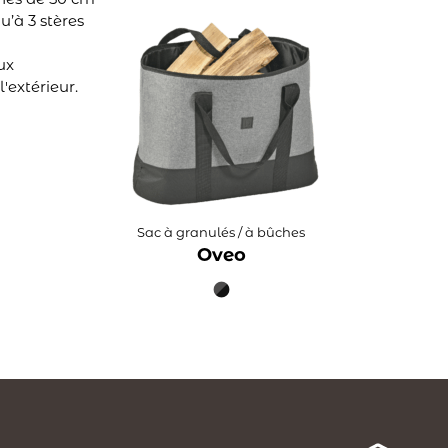
u’à 3 stères
ux
'extérieur.
Sac à granulés / à bûches
Oveo