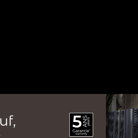
uf,
.