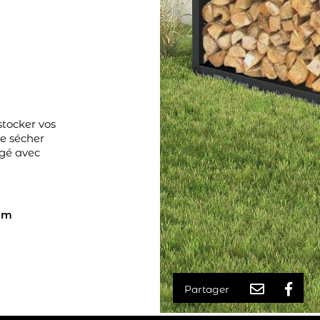
tocker vos
re sécher
ngé avec
 cm
Partager