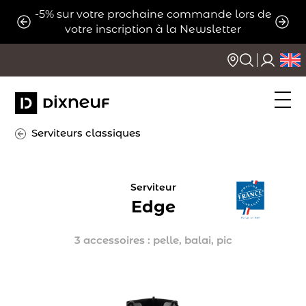
Aller
-5% sur votre prochaine commande lors de
ats
Expé
au
votre inscription à la Newsletter
contenu
Serviteurs classiques
Serviteur
Edge
3 accessoires : pelle, balai, pic