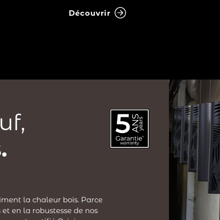
Découvrir
uf,
.
iment la chaleur bois. Parce
 et en la robustesse de nos