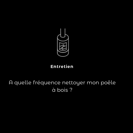
?
Pour éviter une mauvaise combustion,
videz les cendres tous les 3 jours environ,
et nettoyez la chambre de combustion
chaque semaine.
Entretien
Lire la suite
A quelle fréquence nettoyer mon poêle
à bois ?