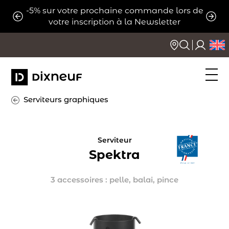
Aller
-5% sur votre prochaine commande lors de
ats
Expé
au
votre inscription à la Newsletter
contenu
Serviteurs graphiques
Serviteur
Spektra
3 accessoires : pelle, balai, pince