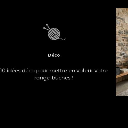
?
En quête d'inspiration pour mettre en
valeur votre bois de chauffage tout en
ajoutant une touche déco à votre pièce ?
Dixneuf vous propose un large éventail
de range-bûches et corbeilles à bois,
véritables éléments décoratifs à part
Déco
entière, pour…
10 idées déco pour mettre en valeur votre
Lire la suite
range-bûches !