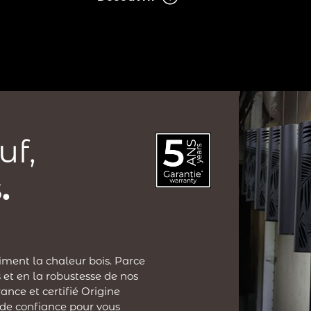
uf,
.
iment la chaleur bois. Parce
 et en la robustesse de nos
ance et certifié Origine
 de confiance pour vous