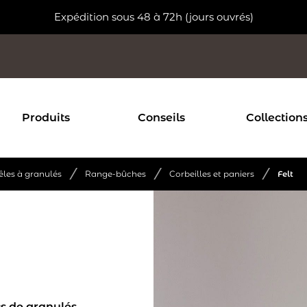
Expédition sous 48 à 72h (jours ouvrés)
Produits
Conseils
Collection
/
/
/
êles à granulés
Range-bûches
Corbeilles et paniers
Felt
cs de granulés