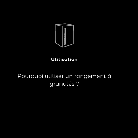
?
Un rangement à granulés vous
permettra de conserver vos granulés
avec un bon niveau d'hygrométrie, à
proximité de votre poêle, et d'éviter
l'encrassement de votre appareil.
Utilisation
Lire la suite
Pourquoi utiliser un rangement à
granulés ?