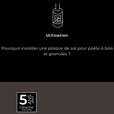
?
Avec les températures qui baissent à l’automne, vous
poêle à bois
avez décidé d’équiper votre foyer, d’un
afin de chauffer votre intérieur tout en
ou à granulés
Lire la
.
impact environnemental
réduisant votre
Utilisation
suite
Pourquoi installer une plaque de sol pour poêle à bois
et granulés ?