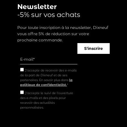
Newsletter
-5% sur vos achats
Pour toute inscription à la newsletter, Dixneuf
vous offre 5% de réduction sur votre
prochaine commande.
S'inscrire
J’accepte de recevoir des e-mails
de la part de Dixneuf et de ses
partenaires. En savoir plus dans
la
politique de confidentialité.
*
J'accepte le suivi de l'ouverture
des e-mails et des pixels pour
recevoir des actualités
personnalisées.