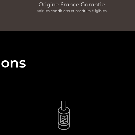
Origine France Garantie
Voir les conditions et produits éligibles
ions
Les accessoires pour poêle à bois design
sont essentiels pour faire de votre
système de chauffage un espace
élégant, contemporain et chaleureux de
votre intérieur.