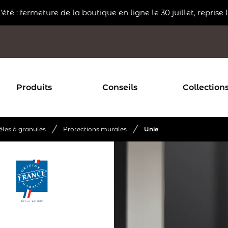
été : fermeture de la boutique en ligne le 30 juillet, reprise l
Produits
Conseils
Collection
/
/
êles à granulés
Protections murales
Unie