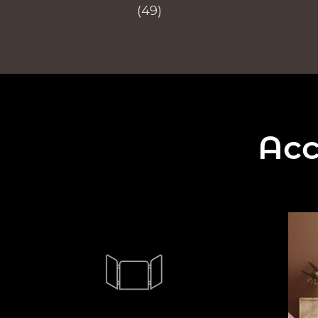
(49)
Acc
Idéales pour la sécurité de vos jeunes
enfants, les protections pour poêles se
positionnent autour de votre appareil,
afin d'en rendre impossible l'accès.