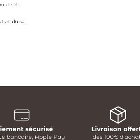
 haute et
ation du sol
iement sécurisé
Livraison offer
te bancaire, Apple Pay
dès 100€ d’acha