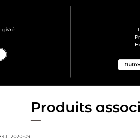
r givré
Pr
Ha
Produits assoc
4.1 : 2020-09