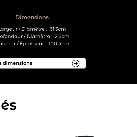
Dimensions
Largeur / Diamètre :
61.3cm
ofondeur / Diamètre :
2,8cm
uteur / Épaisseur :
100.4cm
iés