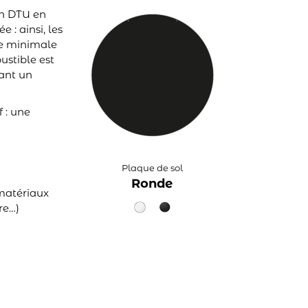
on DTU en
 : ainsi, les
nce minimale
ustible est
tant un
 : une
Plaque de sol
Ronde
 matériaux
re…)