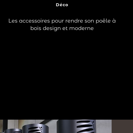
?
Déco
Vous avez fait le choix de vous équiper
d’un poêle à bois pour des…
Les accessoires pour rendre son poêle à
Lire la suite
bois design et moderne