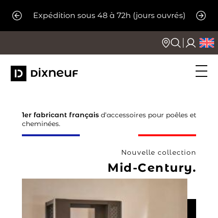
Aller
ors de
Congé
Expédition sous 48 à 72h (jours ouvrés)
au
r
li
contenu
1er fabricant français
d'accessoires pour poêles et
cheminées.
Nouvelle collection
Mid-Century.