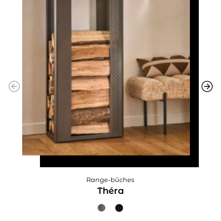
Range-bûches
Théra